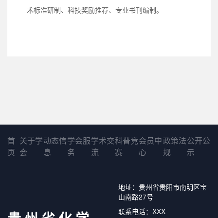
术标准研制、科技奖励推荐、专业书刊编制。
首
关于学
动态信
学会服
学术交
科普竞
会员中
政策法
公开公
页
会
息
务
流
赛
心
规
示
地址：贵州省贵阳市南明区宝
山南路27号
联系电话：XXX