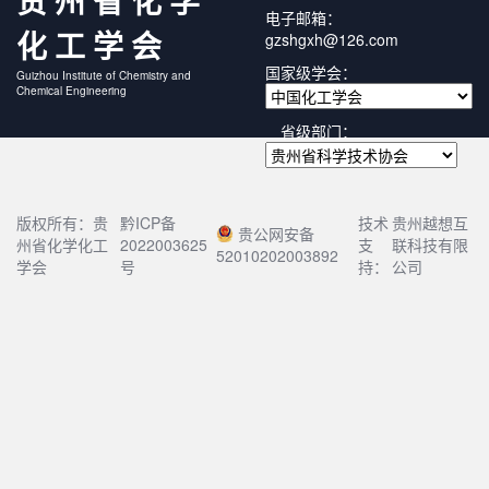
贵州省化学
电子邮箱：
化工学会
gzshgxh@126.com
国家级学会：
Guizhou Institute of Chemistry and
Chemical Engineering
省级部门：
版权所有：贵
黔ICP备
技术
贵州越想互
贵公网安备
州省化学化工
2022003625
支
联科技有限
52010202003892
学会
号
持：
公司