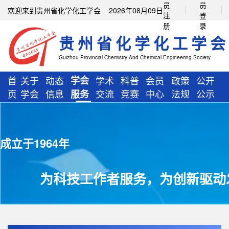
员
员
欢迎来到贵州省化学化工学会 2026年08月09日
注
登
册
录
贵州省化学化工学会
Guizhou Provincial Chemistry And Chemical Engineering Society
首
关于
动态
学会
学术
科普
会员
政策
公开
页
学会
信息
交流
竞赛
中心
法规
公示
服务
成立于1964年
为科技工作者服务，为创新驱动