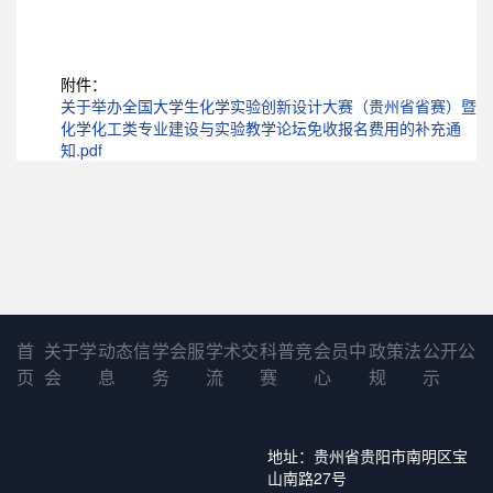
附件：
关于举办全国大学生化学实验创新设计大赛（贵州省省赛）暨
化学化工类专业建设与实验教学论坛免收报名费用的补充通
知.pdf
首
关于学
动态信
学会服
学术交
科普竞
会员中
政策法
公开公
页
会
息
务
流
赛
心
规
示
地址：贵州省贵阳市南明区宝
山南路27号