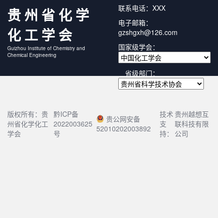
联系电话：XXX
贵州省化学
电子邮箱：
化工学会
gzshgxh@126.com
国家级学会：
Guizhou Institute of Chemistry and
Chemical Engineering
省级部门：
版权所有：贵
黔ICP备
技术
贵州越想互
贵公网安备
州省化学化工
2022003625
支
联科技有限
52010202003892
学会
号
持：
公司