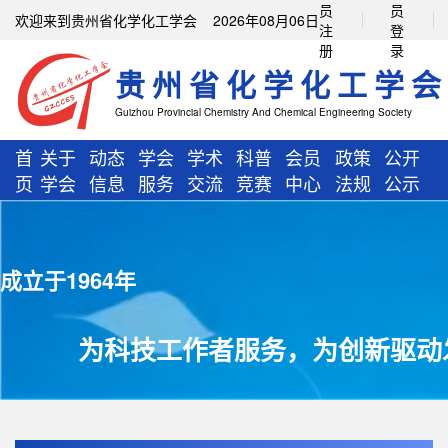
员
员
欢迎来到贵州省化学化工学会 2026年08月06日
注
登
册
录
贵州省化学化工学会
Guizhou Provincial Chemistry And Chemical Engineering Society
首
关于
动态
学会
学术
科普
会员
政策
公开
页
学会
信息
服务
交流
竞赛
中心
法规
公示
成立于1964年
为科技工作者服务，为创新驱动