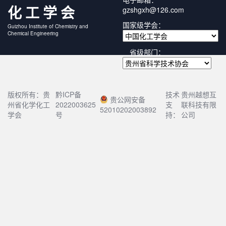
化工学会
gzshgxh@126.com
国家级学会：
Guizhou Institute of Chemistry and
Chemical Engineering
省级部门：
版权所有：贵
黔ICP备
技术
贵州越想互
贵公网安备
州省化学化工
2022003625
支
联科技有限
52010202003892
学会
号
持：
公司