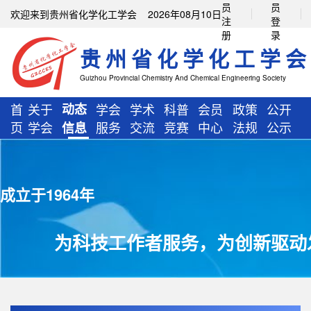
员
员
欢迎来到贵州省化学化工学会 2026年08月10日
注
登
册
录
贵州省化学化工学会
Guizhou Provincial Chemistry And Chemical Engineering Society
首
关于
动态
学会
学术
科普
会员
政策
公开
页
学会
服务
交流
竞赛
中心
法规
公示
信息
成立于1964年
为科技工作者服务，为创新驱动