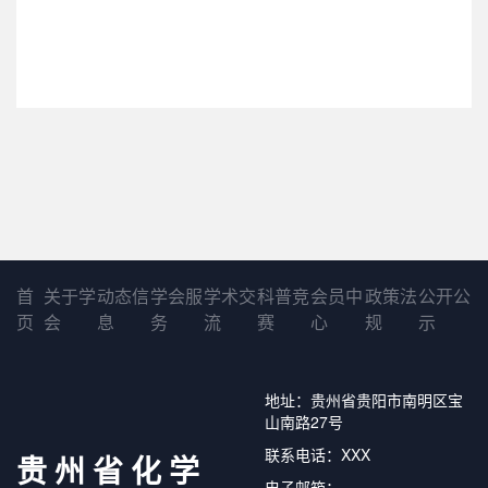
首
关于学
动态信
学会服
学术交
科普竞
会员中
政策法
公开公
页
会
息
务
流
赛
心
规
示
地址：贵州省贵阳市南明区宝
山南路27号
联系电话：XXX
贵州省化学
电子邮箱：