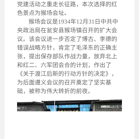
党建活动之重走长征路，本次选择的红
色景点为猴场会址。
猴场会议是
1934年12月31日中共中
央政治局在瓮安县猴场镇召开的扩大会
议。该会议进一步否定了博古、李德
的
错误战略方针，肯定了毛泽东的正确主
张，提出保存部队作战力量，放弃北上
和
红二、六军团会合的计划
，
作出
了
《关于渡江后新的行动方针的决定》，
为
后面
遵义会议的
召开
奠定了
坚实
基
础
，被称为伟大转折的前夜。