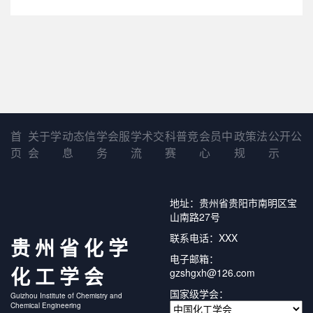
首
关于学
动态信
学会服
学术交
科普竞
会员中
政策法
公开公
页
会
息
务
流
赛
心
规
示
地址：贵州省贵阳市南明区宝
山南路27号
联系电话：XXX
贵州省化学
电子邮箱：
化工学会
gzshgxh@126.com
国家级学会：
Guizhou Institute of Chemistry and
Chemical Engineering