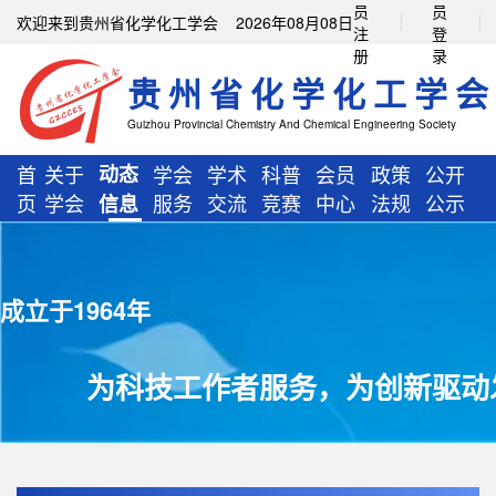
员
员
欢迎来到贵州省化学化工学会 2026年08月08日
注
登
册
录
贵州省化学化工学会
Guizhou Provincial Chemistry And Chemical Engineering Society
首
关于
动态
学会
学术
科普
会员
政策
公开
页
学会
服务
交流
竞赛
中心
法规
公示
信息
成立于1964年
为科技工作者服务，为创新驱动