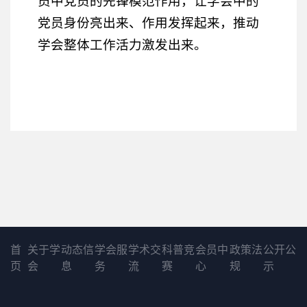
党员身份亮出来、作用发挥起来，推动
学会整体工作活力激发出来。
首
关于学
动态信
学会服
学术交
科普竞
会员中
政策法
公开公
页
会
息
务
流
赛
心
规
示