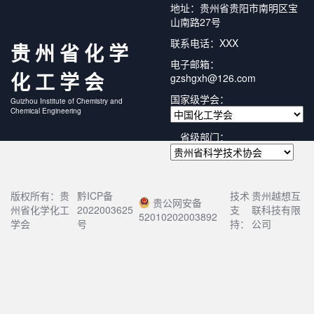
地址：贵州省贵阳市南明区宝
山南路27号
联系电话：XXX
贵州省化学
电子邮箱：
化工学会
gzshgxh@126.com
国家级学会：
Guizhou Institute of Chemistry and
Chemical Engineering
省级部门：
版权所有：贵
黔ICP备
技术
贵州越想互
贵公网安备
州省化学化工
2022003625
支
联科技有限
52010202003892
学会
号
持：
公司