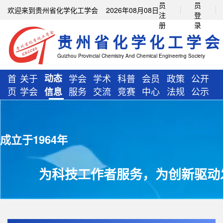
员
员
欢迎来到贵州省化学化工学会 2026年08月08日
注
登
册
录
贵州省化学化工学会
Guizhou Provincial Chemistry And Chemical Engineering Society
首
关于
动态
学会
学术
科普
会员
政策
公开
页
学会
服务
交流
竞赛
中心
法规
公示
信息
成立于1964年
为科技工作者服务，为创新驱动